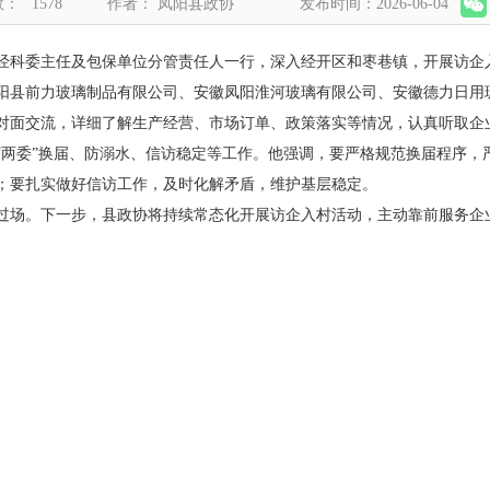
数：
1578
作者： 凤阳县政协
发布时间：2026-06-04
经科委主任及包保单位分管责任人一行，深入经开区和枣巷镇，开展访企
阳县前力玻璃制品有限公司、安徽凤阳淮河玻璃有限公司、安徽德力日用
对面交流，详细了解生产经营、市场订单、政策落实等情况，认真听取企
“两委”换届、防溺水、信访稳定等工作。他强调，要严格规范换届程序，
；要扎实做好信访工作，及时化解矛盾，维护基层稳定。
过场。下一步，县政协将持续常态化开展访企入村活动，主动靠前服务企