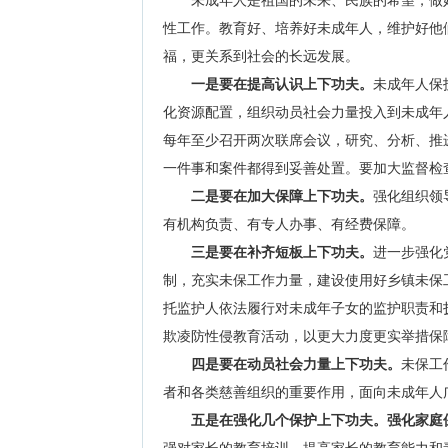
未成年人是祖国的未来、民族的希望，做
性工作。教育好、培养好未成年人，维护好他
福，更关系到社会的长远发展。
一是要在提高认识上下功夫。
未成年人保
化资源配置，组织动员社会力量投入到未成年
每年至少召开两次联席会议，研究、分析、推
一件事和案件都得到妥善处置。要加大监督检
二是要在加大保障上下功夫。
强化组织领
有机构负责、有专人办事、有经费保障。
三是要在补齐短板上下功夫。
进一步强化
制，充实未保工作力量，建设使用好乡镇未保
托监护人依法履行对未成年子女的监护职责和
欺凌防性侵教育活动，以更大力度更实举措保
四是要在动员社会力量上下功夫。
未保工
者和各类慈善组织的重要作用，面向未成年人
五是在强化几个保护上下功夫。
‌强化家庭