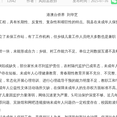
数：
12042
作者： 凤阳县政协
发布时间：2025-07-16
港澳台侨界 刘华芝
工程，具有长期性、反复性、复杂性和艰巨性的特点。我县在未成年人保
立了未保工作站，有了工作机构，但乡镇儿童工作人员绝大多数也是兼职
管一块，未能形成合力；乡镇、村工作能力不足。单位之间数据互通不及
缺陷或缺失，部分家长未尽到监护责任，农村隔代监护已成常态，未成年
护存在短板。未成年人心理健康教育、青春期性教育开展不充分、不完整
足，常态化开展心理培训、进行心理疏导干预的能力明显不足，教职工和
成年人公益性文体活动场所欠缺，在保障未成年人的生存权方面标准不高
留守儿童因监护力量薄弱，网络沉迷更为严重。
5.
司法保护深度不够。近几
罪问题、宾旅馆和网吧违规接纳未成年人问题仍一定程度存在，校园欺凌
：