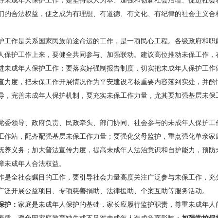
好未成年人保护工作，是坚持以人为本、加强和创新社会治理、促进社会
们的合法权益，使之成为有理想、有道德、有文化、有纪律的社会主义合
护工作是关系国家民族前途命运的工作，是一项民心工程。各级政府和职
人保护工作上来，要健全共同参与、加强联动。建议高位推动未保工作，
进未成年人保护工作；要落实好强制报告制度，切实把未成年人保护工作
查力度，把未保工作开展情况作为平安建设考核重要内容落到实处，并酌
导，完善未成年人保护机制，要充实未保工作力量，尤其要加强基层未保
党委领导、政府负责、民政牵头、部门协同、社会参与的未成年人保护工
工作站，配齐配强基层未保工作力量；要强化父母监护，重点强化单亲家
抚养义务；加大普法宣传力度，提高未成年人法治意识和自护能力，预防
障未成年人合法权益。
作是全社会瞩目的工作，要引导社会力量高度关注广泛参与未保工作，充
广泛开展公益项目、专项慈善捐助、法律援助、个案互助等服务活动。
保护‌：
家庭是未成年人保护的基础，家长应履行监护职责，尊重未成年人